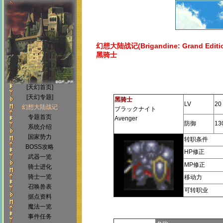
幻想大陆战记(Brigandine: Grand Editi
黑骑士
[天幻首页]
[天幻专题]
黑骑士
LV
20
幻想大陆战记
ブラックナイト
专题首页
Avenger
防御
13
系统介绍
国家势力
转职条件
BOSS攻略
HP修正
武器一览
MP修正
骑士进化
骑士一览
移动力
召唤兽表
可转职业
据点资料
魔法一览
事件任务