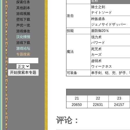
名称
探索任务
骑士之剑
其他剧本
ナイトソード
游戏视频
攻击
种族虐杀
壁纸下载
ジェノサイドザッパー
声优一览
技能
盾防御20％
游戏修改
汉化情报
强力术
游戏下载
パワード
游戏论坛
死咒术
魔法
专题搜索
カーズ
虚弱术
ウィークネス
可装备
单手剑、铠、兜、护手、
21
22
23
20650
22631
24157
评论：