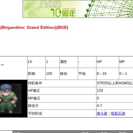
gandine: Grand Edition)(BGE)
LV
1
属性
-
HP
MP
ャー
防御
105
移动
平地
8～16
0～1
转职条件
STR55以上和AGI60
HP修正
120
MP修正
0
移动力
4-7
可转职业
格斗家
；
暗影忍者