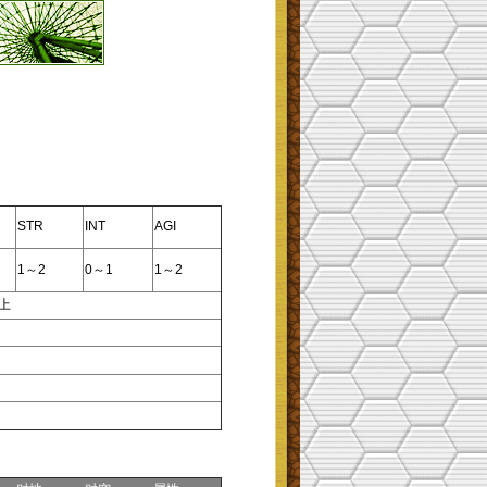
STR
INT
AGI
1～2
0～1
1～2
以上