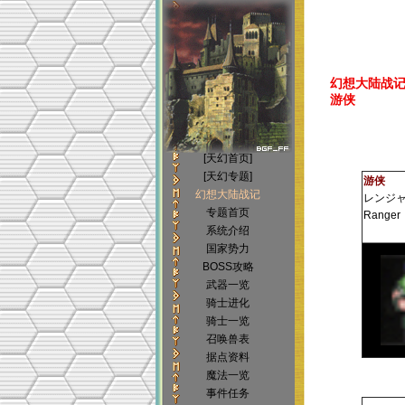
幻想大陆战记(Bri
游侠
[天幻首页]
[天幻专题]
游侠
幻想大陆战记
レンジ
专题首页
Ranger
系统介绍
国家势力
BOSS攻略
武器一览
骑士进化
骑士一览
召唤兽表
据点资料
魔法一览
事件任务