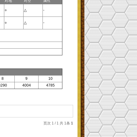
对地
对空
属性
○
△
-
○
△
-
8
9
10
3290
4004
4785
页次 1 / 1 共 1条
1