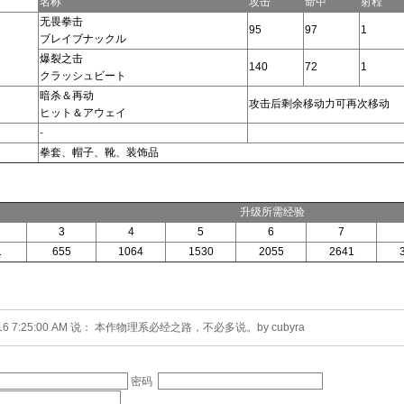
名称
攻击
命中
射程
无畏拳击
95
97
1
ブレイブナックル
爆裂之击
140
72
1
クラッシュビート
暗杀＆再动
攻击后剩余移动力可再次移动
ヒット＆アウェイ
-
拳套、帽子、靴、装饰品
升级所需经验
3
4
5
6
7
1
655
1064
1530
2055
2641
2016 7:25:00 AM 说： 本作物理系必经之路，不必多说。by cubyra
密码