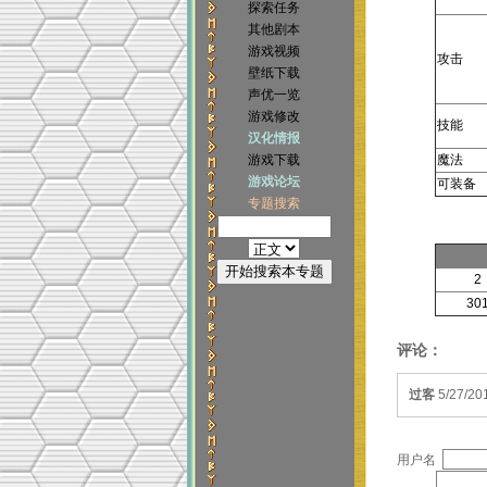
探索任务
其他剧本
游戏视频
攻击
壁纸下载
声优一览
游戏修改
技能
汉化情报
游戏下载
魔法
游戏论坛
可装备
专题搜索
2
30
评论：
过客
5/27/
用户名