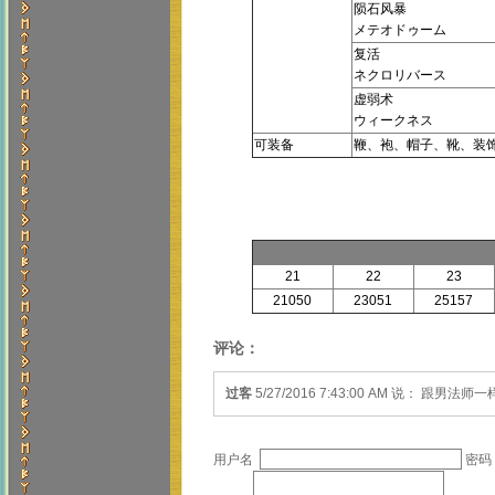
陨石风暴
メテオドゥーム
复活
ネクロリバース
虚弱术
ウィークネス
可装备
鞭、袍、帽子、靴、装
21
22
23
21050
23051
25157
评论：
过客
5/27/2016 7:43:00 AM 说： 跟男
用户名
密码