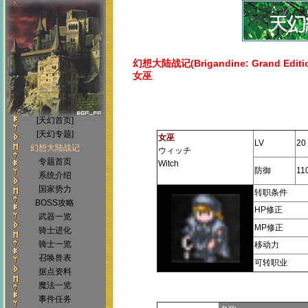
幻想大陆战记(Brigandine: Grand Editi
女巫
[天幻首页]
[天幻专题]
女巫
LV
20
幻想大陆战记
ウィッチ
专题首页
Witch
防御
11
系统介绍
国家势力
转职条件
BOSS攻略
HP修正
武器一览
MP修正
骑士进化
骑士一览
移动力
召唤兽表
可转职业
据点资料
魔法一览
事件任务