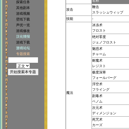
名称
探索任务
鞭击
其他剧本
攻击
スラッシュウィップ
游戏视频
技能
-
壁纸下载
声优一览
冰冻术
フロスト
游戏修改
汉化情报
绝对零度
游戏下载
ジェノフロスト
游戏论坛
魅惑术
专题搜索
チャーム
耐魔术
レジスト
极度深寒
フォールバーグ
浮空术
フライング
魔法
剧毒术
ベノム
次元术
ディメンジョン
死咒术
カーズ