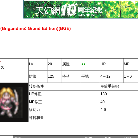
gandine: Grand Edition)(BGE)
手
LV
20
属性
●●
HP
MP
ミス
防御
125
移动
平地
4～12
1～6
转职条件
弓箭手转职
HP修正
130
MP修正
40
移动力
4-6
可转职业
-