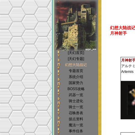
幻想大陆战记(Bri
月神射手
[天幻首页]
[天幻专题]
月神射
幻想大陆战记
アルテ
专题首页
Artemis
系统介绍
国家势力
BOSS攻略
武器一览
骑士进化
骑士一览
召唤兽表
据点资料
魔法一览
事件任务