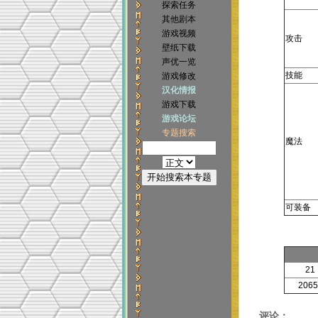
探索任务
其他剧本
游戏视频
攻击
壁纸下载
声优一览
技能
游戏修改
汉化情报
游戏下载
游戏论坛
专题搜索
魔法
可装备
21
2065
评论：