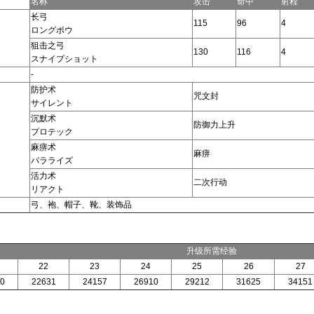
名称
攻击
命中
射程
长弓
115
96
4
ロングボウ
狙击之弓
130
116
4
スナイプショット
-
防护术
咒文封
サイレント
沉默术
防御力上升
プロテック
麻痹术
麻痹
パラライズ
活力术
二次行动
リアクト
弓、袍、帽子、靴、装饰品
升级所需经验
22
23
24
25
26
27
0
22631
24157
26910
29212
31625
34151