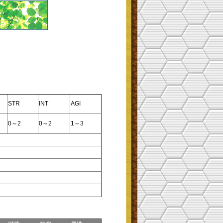
STR
INT
AGI
0～2
0～2
1～3