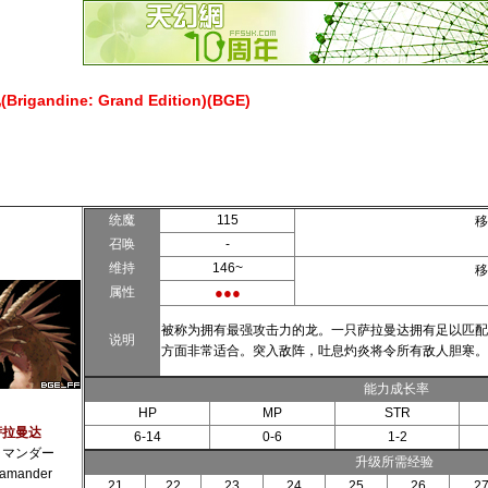
gandine: Grand Edition)(BGE)
统魔
115
移
召唤
-
维持
146~
移
属性
●●●
被称为拥有最强攻击力的龙。一只萨拉曼达拥有足以匹配
说明
方面非常适合。突入敌阵，吐息灼炎将令所有敌人胆寒。
能力成长率
HP
MP
STR
萨拉曼达
6-14
0-6
1-2
ラマンダー
升级所需经验
lamander
21
22
23
24
25
26
2