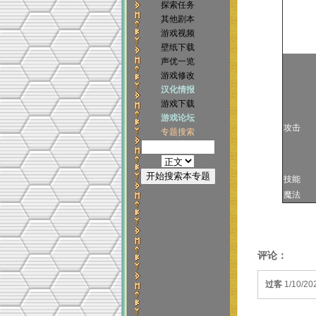
探索任务
其他剧本
游戏视频
壁纸下载
声优一览
游戏修改
汉化情报
游戏下载
游戏论坛
攻击
专题搜索
技能
魔法
评论：
过客
1/10/20