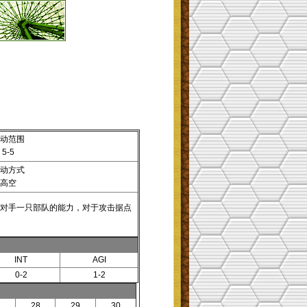
动范围
5-5
动方式
高空
对手一只部队的能力，对于攻击据点
INT
AGI
0-2
1-2
7
28
29
30