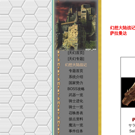
幻想大陆战记(Bri
萨拉曼达
[天幻首页]
[天幻专题]
幻想大陆战记
专题首页
系统介绍
国家势力
BOSS攻略
武器一览
骑士进化
骑士一览
召唤兽表
据点资料
魔法一览
サ
事件任务
Sa