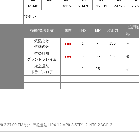
14890
19239
20976
22804
24725
267
转职：-
适用
技能/魔法名称
属性
Hex
MP
攻击力
地
灼热之牙
●●●
1
-
130
○
灼熱の牙
灼炎吐息
●●●
5
55
95
◎
グランドフレイム
龙之震怒
-
1
25
-
◎
ドラゴンロア
20 2:27:00 PM 说： 萨拉曼达:HP4-12 MP0-3 STR1-2 INT0-2 AGI1-2