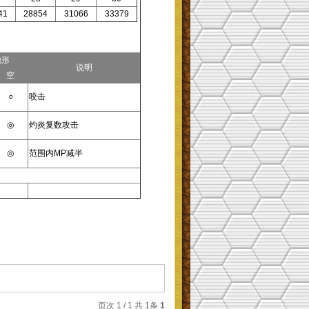
41
28854
31066
33379
地形
说明
空
○
咬击
◎
灼炎复数攻击
◎
范围内MP减半
页次 1 / 1 共 1条
1