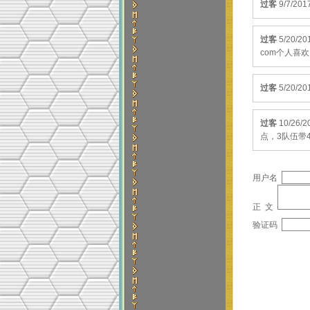
过客
9/7/2
过客
5/20
com个人喜
过客
5/20/20
过客
10/2
点，3队伍带
用户名
正 文
验证码