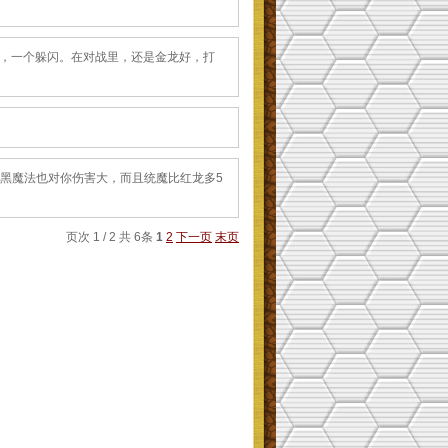
i一个抗魔，一个躲闪。在对战里，还是金龙好，打
对手，但黑魔法也对你伤害大，而且统魔比红龙多5
页次 1 / 2 共 6条
1
2
下一页
末页