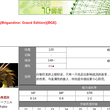
gandine: Grand Edition)(BGE)
统魔
120
移
召唤
-
维持
146~
移
属性
○○
●
白银巨龙的上级职业。只有一只也足以影响战况的改变，
说明
的伤害。与蓝属性的敌人，特别是许德拉要小心防范。
能力成长率
HP
MP
STR
法布尼尔
6-14
0-6
1-2
ァーブニル
升级所需经验
Fafnir
21
22
23
24
25
26
2