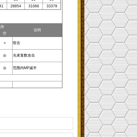
41
28854
31066
33379
地形
说明
空
○
咬击
◎
光束复数攻击
◎
范围内MP减半