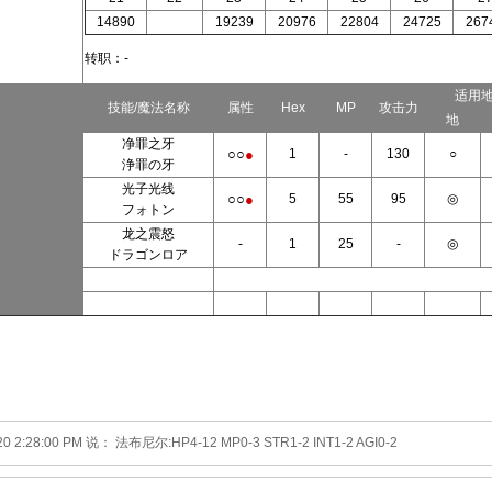
14890
19239
20976
22804
24725
267
转职：-
适用
技能/魔法名称
属性
Hex
MP
攻击力
地
净罪之牙
○○
●
1
-
130
○
浄罪の牙
光子光线
○○
●
5
55
95
◎
フォトン
龙之震怒
-
1
25
-
◎
ドラゴンロア
20 2:28:00 PM 说： 法布尼尔:HP4-12 MP0-3 STR1-2 INT1-2 AGI0-2