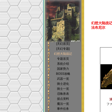
幻想大陆战记(Bri
法布尼尔
[天幻首页]
[天幻专题]
幻想大陆战记
专题首页
系统介绍
国家势力
BOSS攻略
武器一览
骑士进化
骑士一览
召唤兽表
据点资料
魔法一览
フ
事件任务