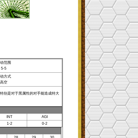
动范围
5-5
动方式
高空
特别是对于黑属性的对手能造成特大
INT
AGI
1-2
0-2
7
28
29
30