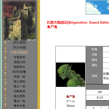
幻想大陆战记(Brigandine: Grand Editi
食尸鬼
[天幻首页]
[天幻专题]
统魔
幻想大陆战记
召唤
专题首页
维持
系统介绍
属性
国家势力
BOSS攻略
统魔
说明
武器一览
早比
骑士进化
骑士一览
召唤兽表
HP
据点资料
食尸鬼
6-14
魔法一览
グール
事件任务
Ghoul
2