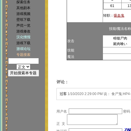
探索任务
61
1
其他剧本
游戏视频
转职：
吸血鬼
壁纸下载
声优一览
技能/魔法名
游戏修改
汉化情报
啃噬尸肉
攻击
游戏下载
屍肉喰い
游戏论坛
技能
专题搜索
魔法
评论：
过客
1/10/2020 2:29:00 PM 说： 食尸鬼:HP4-1
用户名
密码
正 文