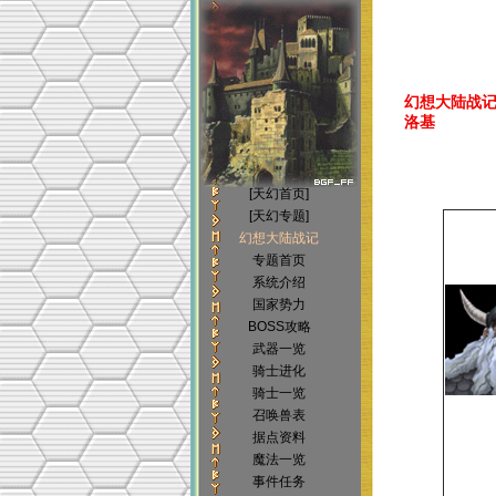
幻想大陆战记(Bri
洛基
[天幻首页]
[天幻专题]
幻想大陆战记
专题首页
系统介绍
国家势力
BOSS攻略
武器一览
骑士进化
骑士一览
召唤兽表
据点资料
魔法一览
事件任务