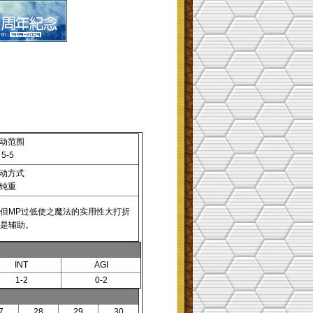
动范围
5-5
动方式
钝重
但MP过低使之魔法的实用性大打折
是辅助。
INT
AGI
1-2
0-2
7
28
29
30