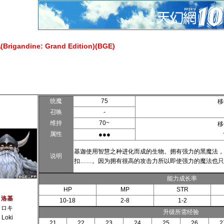
gandine: Grand Edition)(BGE)
统魔
75
移
召唤
-
维持
70~
移
属性
●●●
基迦使用智慧之种进化而成的生物。拥有强力的黑魔法，
说明
扣……。因为拥有很高的攻击力所以即使强力的魔法也只
能力成长率
HP
MP
STR
洛基
10-18
2-8
1-2
ロキ
升级所需经验
Loki
21
22
23
24
25
26
2