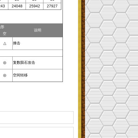
243
24048
25942
27927
地形
说明
空
△
捶击
◎
复数陨石攻击
◎
空间转移