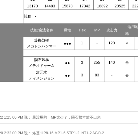
13170
14483
15873
17342
18892
20525
22
转职：-
适用
技能/魔法名称
属性
Hex
MP
攻击力
地
爆裂战锤
●●●
1
-
120
○
メガトンハンマー
陨石风暴
●●
3
255
140
◎
メテオドゥーム
次元术
●●
3
83
-
◎
ディメンジョン
2022 1:25:00 PM 说： 最没用的，MP太少了，陨石根本放不出来
20 2:32:00 PM 说： 洛基:HP8-16 MP1-6 STR1-2 INT1-2 AGI0-2