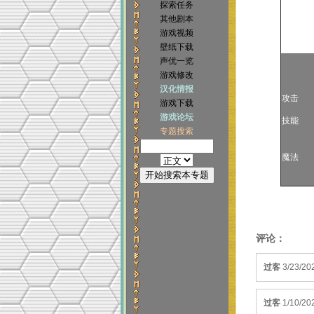
探索任务
其他剧本
游戏视频
壁纸下载
声优一览
游戏修改
汉化情报
攻击
游戏下载
游戏论坛
技能
专题搜索
魔法
评论：
过客
3/23/
过客
1/10/20