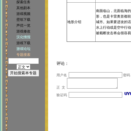
探索任务
其他剧本
南面临山，北面临海的
游戏视频
形，也是卡雷奥首都前
壁纸下载
地形介绍
城市。如果要进攻的话
声优一览
水上行动或是空中行动
游戏修改
被截断攻击将会很容易
汉化情报
游戏下载
游戏论坛
专题搜索
评论：
用户名
密码
正 文
验证码