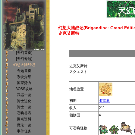
幻想大陆战记(Brigandine: Grand Editi
史克艾斯特
[天幻首页]
[天幻专题]
幻想大陆战记
史克艾斯特
专题首页
スクエスト
系统介绍
国家势力
BOSS攻略
地理位置
武器一览
初期
卡雷奥
骑士进化
骑士一览
收入
211
召唤兽表
领接国
4
据点资料
魔法一览
可召唤怪物
事件任务