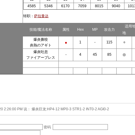
4585
5346
6170
7059
8015
9040
101
转职：
萨拉曼达
适用
技能/魔法名称
属性
Hex
MP
攻击力
地
爆炎撕咬
●
1
-
115
○
炎熱のアギト
爆炎吐息
-
4
45
85
◎
ファイアーブレス
20 2:26:00 PM 说： 爆炎巨龙:HP4-12 MP0-3 STR1-2 INT0-2 AGI0-2
密码