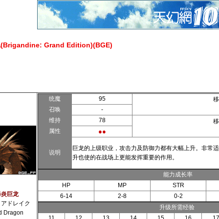
gandine: Grand Edition)(BGE)
统魔
95
移
召唤
-
维持
78
移
属性
●●
巨龙的上级职业，攻击力及防御力都有大幅上升。非常适
说明
升也使的在战场上更能发挥重要的作用。
能力成长率
HP
MP
STR
爆炎巨龙
6-14
2-8
0-2
イアドレイク
升级所需经验
d Dragon
11
12
13
14
15
16
1