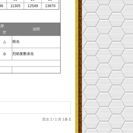
36
11305
12549
13870
地形
说明
空
△
咬击
◎
烈焰复数攻击
页次 1 / 1 共 1条
1