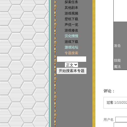
探索任务
其他剧本
游戏视频
壁纸下载
声优一览
游戏修改
汉化情报
游戏下载
攻击
游戏论坛
专题搜索
技能
魔法
评论：
过客
1/10/20
用户名