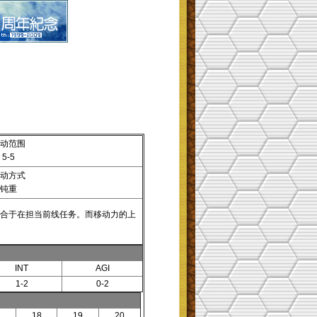
动范围
5-5
动方式
钝重
合于在担当前线任务。而移动力的上
INT
AGI
1-2
0-2
7
18
19
20