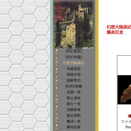
幻想大陆战记(Bri
爆炎巨龙
[天幻首页]
[天幻专题]
幻想大陆战记
专题首页
系统介绍
国家势力
BOSS攻略
武器一览
骑士进化
骑士一览
召唤兽表
据点资料
魔法一览
ファ
事件任务
Re