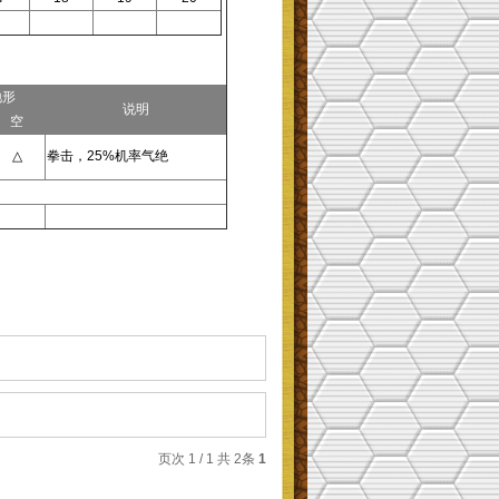
地形
说明
空
△
拳击，25%机率气绝
页次 1 / 1 共 2条
1