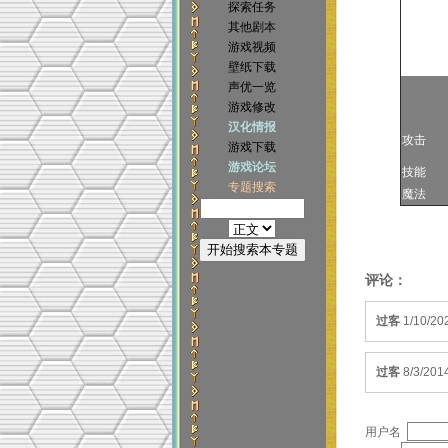
探索任务
其他剧本
游戏视频
壁纸下载
声优一览
游戏修改
汉化情报
攻击
游戏下载
游戏论坛
技能
专题搜索
魔法
评论：
过客
1/10/20
过客
8/3/201
用户名