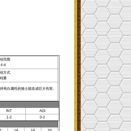
动范围
4-4
动方式
钝重
持有白属性的骑士能造成巨大伤害。
INT
AGI
1-2
0-2
7
18
19
20