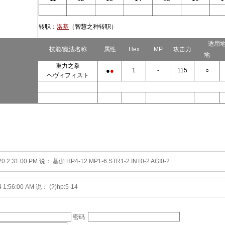
转职：
洛基
（智慧之种转职）
适用
技能/魔法名称
属性
Hex
MP
攻击力
地
重力之拳
●
●
1
-
115
○
ヘヴィフィスト
20 2:31:00 PM 说： 基伽:HP4-12 MP1-6 STR1-2 INT0-2 AGI0-2
4 1:56:00 AM 说： (?)hp:5-14
密码