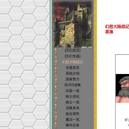
幻想大陆战记(Bri
基迦
[天幻首页]
[天幻专题]
幻想大陆战记
专题首页
系统介绍
国家势力
BOSS攻略
武器一览
骑士进化
骑士一览
召唤兽表
据点资料
魔法一览
ギ
事件任务