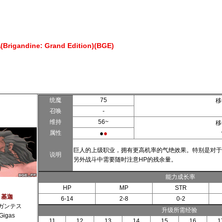
gandine: Grand Edition)(BGE)
统魔
75
移
召唤
-
维持
56~
移
属性
●
●
巨人的上级职业，拥有更高机率的气绝效果。特别是对于
说明
另外战斗中需要随时注意HP的残余量。
能力成长率
HP
MP
STR
基迦
6-14
2-8
0-2
ガンテス
升级所需经验
Gigas
11
12
13
14
15
16
1