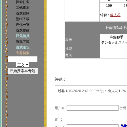
探索任务
109
2
其他剧本
游戏视频
转职：
噬人花
壁纸下载
声优一览
技能/魔法名
游戏修改
汉化情报
麻痹触手
攻击
游戏下载
テンタクルスナ
游戏论坛
技能
专题搜索
魔法
评论：
过客
1/10/2020 2:41:00 PM 说： 食人花:HP4-1
用户名
密码
正 文