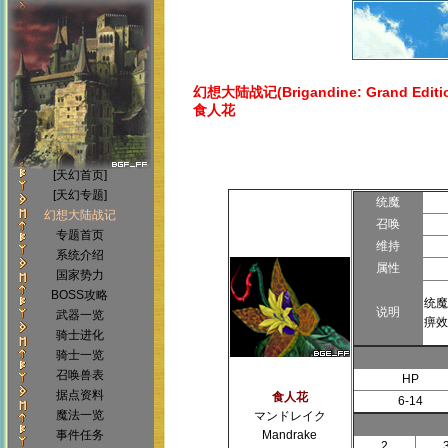
幻想大陆战记(Brigandine: Grand Editi
食人花
[天幻首页]
[天幻专题]
统魔
幻想大陆战记
召唤
专题首页
维持
系统介绍
属性
国家势力
BOSS攻略
统魔
说明
武器一览
痹效
骑士进化
骑士一览
召唤兽表
HP
据点资料
食人花
6-14
魔法一览
マンドレイク
事件任务
Mandrake
2