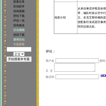
探索任务
其他剧本
从来自琳尼伊斯及哈维
游戏视频
带，编队时多以空中行
壁纸下载
地形介绍
主。史克艾斯特侧则是
声优一览
使配备巨龙或是巨像类
游戏修改
快到达据点处。
汉化情报
游戏下载
游戏论坛
专题搜索
评论：
用户名
密码
正 文
验证码