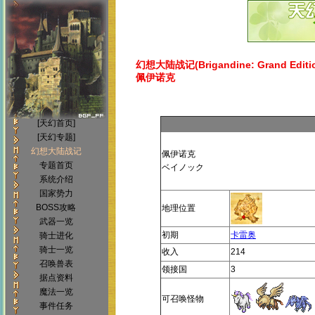
幻想大陆战记(Brigandine: Grand Editi
佩伊诺克
[天幻首页]
[天幻专题]
幻想大陆战记
佩伊诺克
专题首页
ベイノック
系统介绍
国家势力
BOSS攻略
地理位置
武器一览
初期
卡雷奥
骑士进化
骑士一览
收入
214
召唤兽表
领接国
3
据点资料
魔法一览
可召唤怪物
事件任务