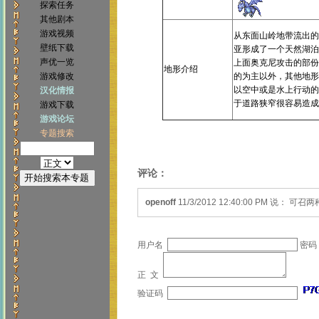
探索任务
其他剧本
游戏视频
从东面山岭地带流出的
壁纸下载
亚形成了一个天然湖泊
声优一览
上面奥克尼攻击的部份
地形介绍
游戏修改
的为主以外，其他地形
以空中或是水上行动的
汉化情报
于道路狭窄很容易造成
游戏下载
游戏论坛
专题搜索
评论：
openoff
11/3/2012 12:40:00 PM 说：
用户名
密码
正 文
验证码