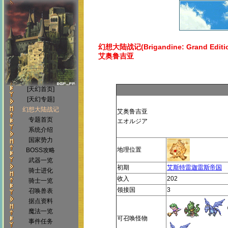
幻想大陆战记(Brigandine: Grand Editi
艾奥鲁吉亚
[天幻首页]
[天幻专题]
幻想大陆战记
艾奥鲁吉亚
专题首页
エオルジア
系统介绍
国家势力
地理位置
BOSS攻略
武器一览
初期
艾斯特雷迦雷斯帝国
骑士进化
收入
202
骑士一览
领接国
3
召唤兽表
据点资料
魔法一览
可召唤怪物
事件任务