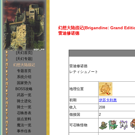
幻想大陆战记(Brigandine: Grand Editi
雷迪修诺德
[天幻首页]
[天幻专题]
幻想大陆战记
雷迪修诺德
专题首页
レティシュノート
系统介绍
国家势力
BOSS攻略
地理位置
武器一览
初期
伊苏卡利奥
骑士进化
骑士一览
收入
208
召唤兽表
领接国
2
据点资料
魔法一览
可召唤怪物
事件任务