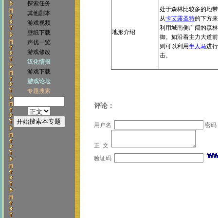
探索任务
处于森林比较多的地带
其他剧本
从
卡艾露圣特
的下方来
游戏视频
利用城南侧广阔的森林
地形介绍
壁纸下载
御。如沿着主力大道前
声优一览
则可以利用
半人马
进行
游戏修改
击。
汉化情报
游戏下载
游戏论坛
专题搜索
评论：
用户名
密码
正 文
验证码