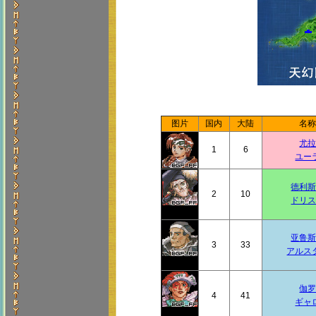
图片
国内
大陆
名
尤
1
6
ユー
德利
2
10
ドリ
亚鲁
3
33
アルス
伽
4
41
ギャ