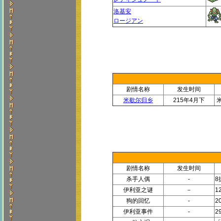
洛基安
ロージアン
剧情名称
发生时间
米歇尔归乡
215年4月下
剧情名称
发生时间
杀手人偶
-
8
伊利亚之谜
－
1
狗的回忆
-
2
伊利亚事件
-
2