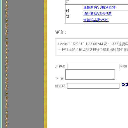
方
亚鲁斯特VS梅利奥特
对
德利斯特VS卡托鲁
战
海德玛吉斯VS凯
评论：
Lenku
11/2/2019 1:33:00 AM
干掉狂王除了抢点地盘和收个贫血法师加个贪
用户名
密码
正 文
验证码