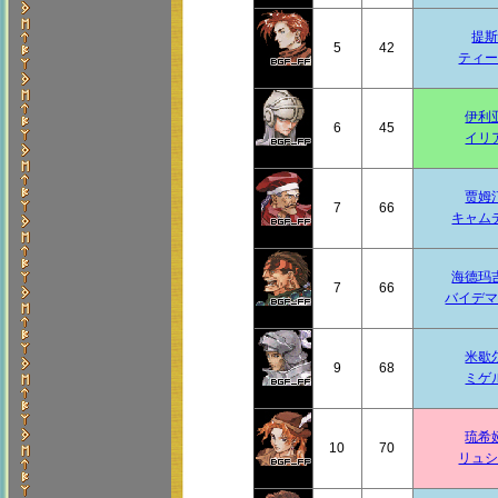
提
5
42
ティ
伊利
6
45
イリ
贾姆
7
66
キャム
海德玛
7
66
バイデ
米歇
9
68
ミゲ
琉希
10
70
リュ