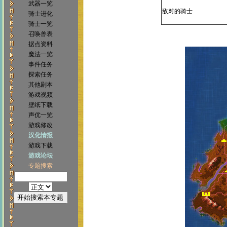
武器一览
敌对的骑士
骑士进化
骑士一览
召唤兽表
据点资料
魔法一览
事件任务
探索任务
其他剧本
游戏视频
壁纸下载
声优一览
游戏修改
汉化情报
游戏下载
游戏论坛
专题搜索