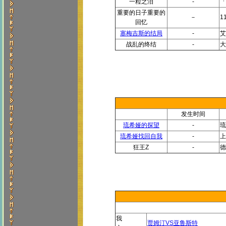
一粒之泪
-
「
重要的日子重要的
－
1
回忆
塞梅吉斯的结局
-
艾
战乱的终结
-
大
发生时间
琉希娅的探望
-
琉
琉希娅找回自我
-
上
狂王Z
-
德
我
贾姆汀VS亚鲁斯特