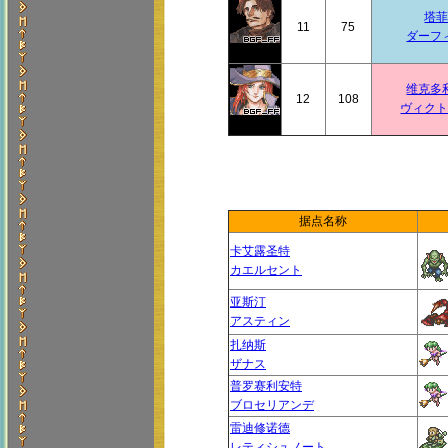
塔
11
75
ダーフ
维克多
12
108
ヴィク
据点名称
卡艾露圣特
カエルセント
亚斯汀
アスティン
扎纳斯
ザナス
普罗赛利安特
ブロセリアンデ
雷迪修诺德
レティシュノート