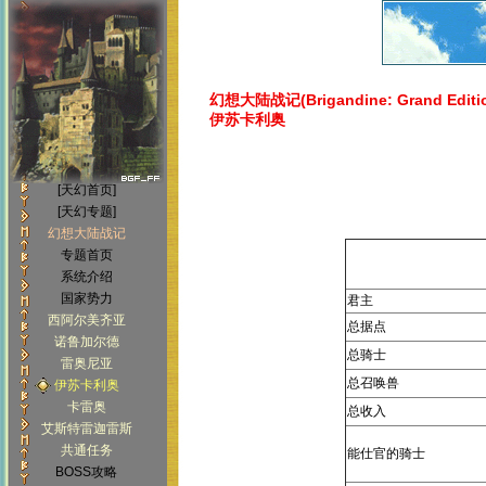
幻想大陆战记(Brigandine: Grand Editi
伊苏卡利奥
[天幻首页]
[天幻专题]
幻想大陆战记
专题首页
系统介绍
国家势力
君主
西阿尔美齐亚
总据点
诺鲁加尔德
总骑士
雷奥尼亚
总召唤兽
伊苏卡利奥
卡雷奥
总收入
艾斯特雷迦雷斯
共通任务
能仕官的骑士
BOSS攻略