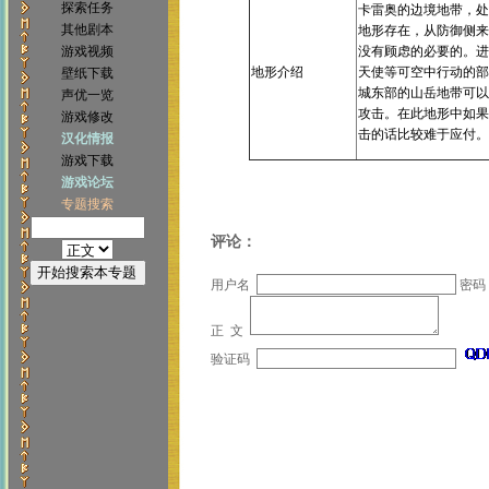
探索任务
卡雷奥的边境地带，处
其他剧本
地形存在，从防御侧来
游戏视频
没有顾虑的必要的。进
地形介绍
天使等可空中行动的部
壁纸下载
城东部的山岳地带可以
声优一览
攻击。在此地形中如果
游戏修改
击的话比较难于应付。
汉化情报
游戏下载
游戏论坛
专题搜索
评论：
用户名
密码
正 文
验证码