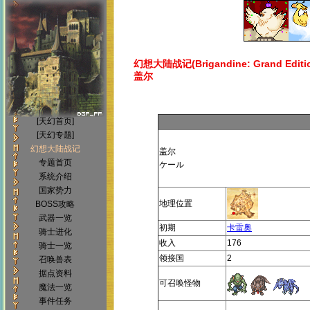
幻想大陆战记(Brigandine: Grand Editi
盖尔
[天幻首页]
[天幻专题]
幻想大陆战记
盖尔
专题首页
ケール
系统介绍
国家势力
地理位置
BOSS攻略
武器一览
初期
卡雷奥
骑士进化
收入
176
骑士一览
领接国
2
召唤兽表
据点资料
可召唤怪物
魔法一览
事件任务