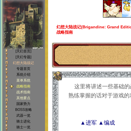
幻想大陆战记(Brigandine: Grand Editi
战略指南
[天幻首页]
[天幻专题]
幻想大陆战记
专题首页
系统介绍
菜单系统
这里将讲述一些基础的
战略指南
战术指南
熟练掌握的话对于游戏的
其他要点
国家势力
BOSS攻略
武器一览
骑士进化
▲进军
▲编成
骑士一览