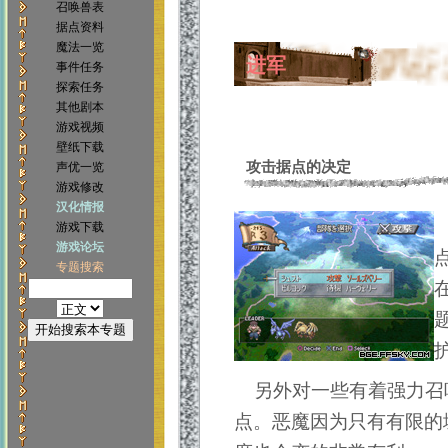
召唤兽表
据点资料
魔法一览
进军
事件任务
探索任务
其他剧本
游戏视频
壁纸下载
攻击据点的决定
声优一览
游戏修改
汉化情报
游戏下载
游戏论坛
专题搜索
另外对一些有着强力召
点。恶魔因为只有有限的