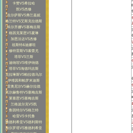
卡赞VS希拉哈
凯VS杰修
吉尔萨斯VS弗兰嘉妮
格兰特VS艾斯克拉德斯
科尔齐娜VS塞梅吉斯
格因克莱恩VS夏琳
加恩法达VS杰修
祖斯特&迪娜坦
修特雷斯VS索蕾尤
塔菲VS兰斯
迪纳坦VS维伊纳德
塔菲VS海德玛吉斯
克拉琳斯VS帕拉德乌尔
伊维因和帕罗米迪斯
雷奥尼尔VS赫尔拉德
莫尔赫鲁特VS塞梅吉斯
莱塞恩VS塞梅吉斯
兰格波尔克VS凯
鲁因特尔VS格兰特
哈雷VS卡托鲁
雅德利希亚VS德利斯特
加尔罗塔VS雅德利希亚