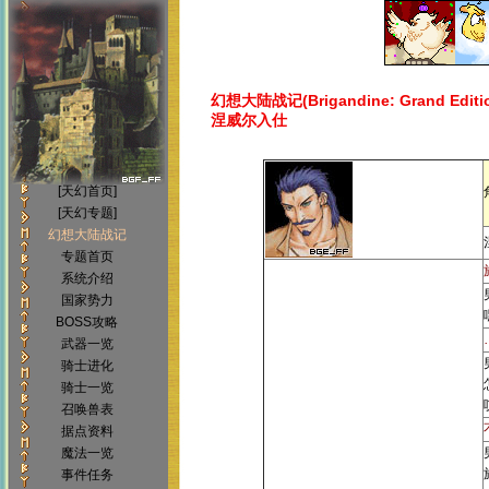
幻想大陆战记(Brigandine: Grand Editi
涅威尔入仕
[天幻首页]
[天幻专题]
幻想大陆战记
专题首页
系统介绍
国家势力
BOSS攻略
武器一览
骑士进化
骑士一览
召唤兽表
据点资料
魔法一览
事件任务