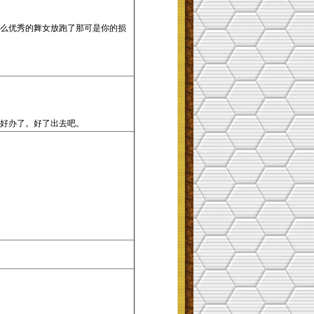
么优秀的舞女放跑了那可是你的损
好办了。好了出去吧。