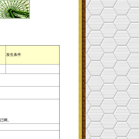
发生条件
已啊。