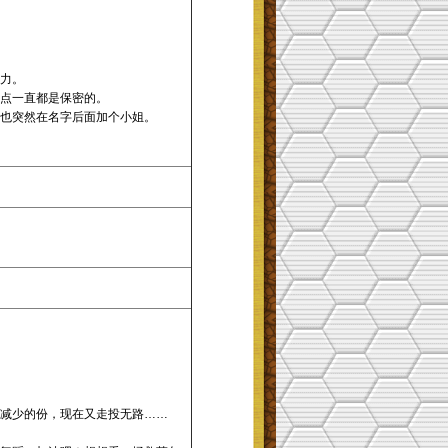
力。
点一直都是保密的。
也突然在名字后面加个小姐。
减少的份，现在又走投无路……