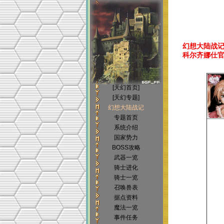
幻想大陆战记(Bri
科尔齐娜仕
[天幻首页]
[天幻专题]
幻想大陆战记
专题首页
系统介绍
国家势力
BOSS攻略
武器一览
骑士进化
骑士一览
召唤兽表
据点资料
魔法一览
事件任务