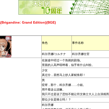
gandine: Grand Edition)(BGE)
官
角色
事件名称
科尔齐娜/コルチナ
科尔齐娜仕官
在旅途中经过一个热闹的剧场。
里面的人高声喧哗着，似乎有什么纠纷。
少女
真过分，居然马上炒人家鱿鱼耶！
男
哎呀，那个，科尔齐娜……小姐。
用不着这么说嘛。
我只不过是说了恐怕不能让符文骑士大人上台演戏而
那位少女是骑士吗！？
科尔齐娜