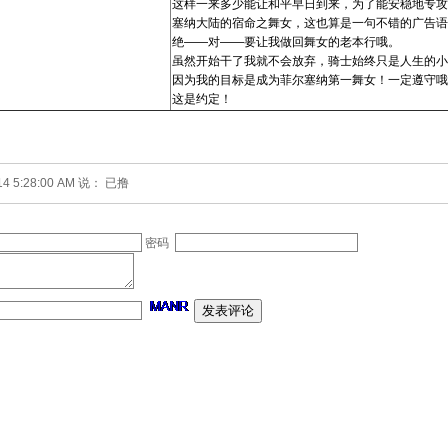
这样一来多少能让和平早日到来，为了能安稳地专攻
塞纳大陆的宿命之舞女，这也算是一句不错的广告语
绝——对——要让我做回舞女的老本行哦。
虽然开始干了我就不会放弃，骑士始终只是人生的小
因为我的目标是成为菲尔塞纳第一舞女！一定遵守哦
这是约定！
14 5:28:00 AM 说： 已撸
密码