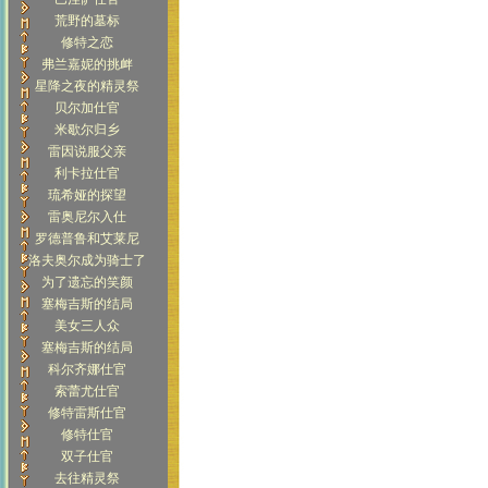
荒野的墓标
修特之恋
弗兰嘉妮的挑衅
星降之夜的精灵祭
贝尔加仕官
米歇尔归乡
雷因说服父亲
利卡拉仕官
琉希娅的探望
雷奥尼尔入仕
罗德普鲁和艾莱尼
洛夫奥尔成为骑士了
为了遗忘的笑颜
塞梅吉斯的结局
美女三人众
塞梅吉斯的结局
科尔齐娜仕官
索蕾尤仕官
修特雷斯仕官
修特仕官
双子仕官
去往精灵祭