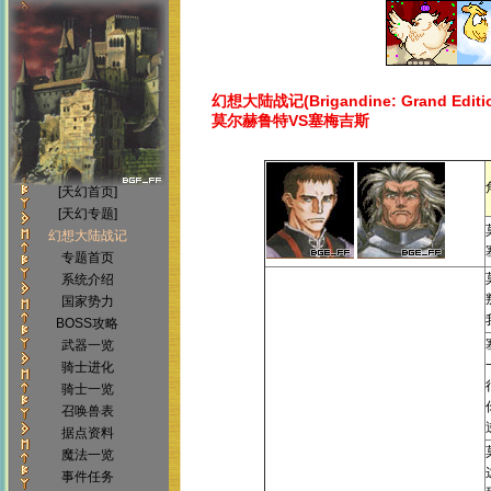
幻想大陆战记(Brigandine: Grand Editi
莫尔赫鲁特VS塞梅吉斯
[天幻首页]
[天幻专题]
幻想大陆战记
专题首页
系统介绍
国家势力
BOSS攻略
武器一览
骑士进化
骑士一览
召唤兽表
据点资料
魔法一览
事件任务