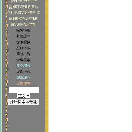
夏琳VS伊丝法斯
贾姆汀VS亚鲁斯特
梅利奥特VS亚鲁斯特
德利斯特VS卡托鲁
凯VS海德玛吉斯
探索任务
其他剧本
游戏视频
壁纸下载
声优一览
游戏修改
汉化情报
游戏下载
游戏论坛
专题搜索