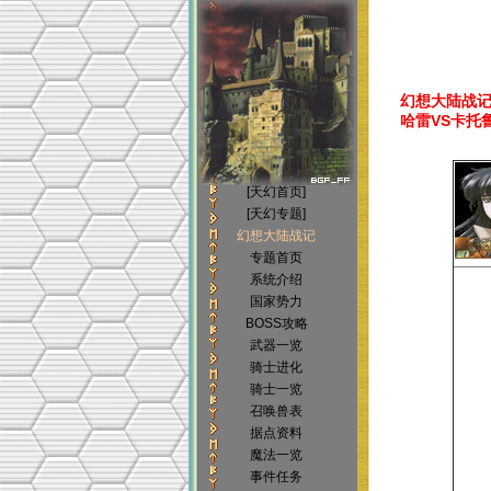
幻想大陆战记(Bri
哈雷VS卡托
[天幻首页]
[天幻专题]
幻想大陆战记
专题首页
系统介绍
国家势力
BOSS攻略
武器一览
骑士进化
骑士一览
召唤兽表
据点资料
魔法一览
事件任务