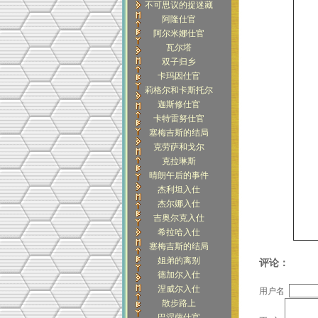
不可思议的捉迷藏
阿隆仕官
阿尔米娜仕官
瓦尔塔
双子归乡
卡玛因仕官
莉格尔和卡斯托尔
迦斯修仕官
卡特雷努仕官
塞梅吉斯的结局
克劳萨和戈尔
克拉琳斯
晴朗午后的事件
杰利坦入仕
杰尔娜入仕
吉奥尔克入仕
希拉哈入仕
塞梅吉斯的结局
姐弟的离别
评论：
德加尔入仕
涅威尔入仕
用户名
散步路上
巴涅萨仕官