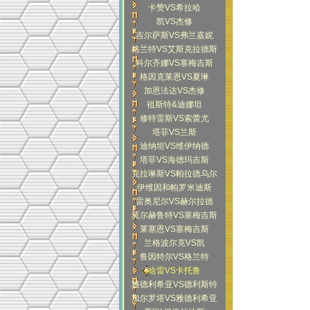
卡赞VS希拉哈
凯VS杰修
吉尔萨斯VS弗兰嘉妮
格兰特VS艾斯克拉德斯
科尔齐娜VS塞梅吉斯
格因克莱恩VS夏琳
加恩法达VS杰修
祖斯特&迪娜坦
修特雷斯VS索蕾尤
塔菲VS兰斯
迪纳坦VS维伊纳德
塔菲VS海德玛吉斯
克拉琳斯VS帕拉德乌尔
伊维因和帕罗米迪斯
雷奥尼尔VS赫尔拉德
莫尔赫鲁特VS塞梅吉斯
莱塞恩VS塞梅吉斯
兰格波尔克VS凯
鲁因特尔VS格兰特
哈雷VS卡托鲁
雅德利希亚VS德利斯特
加尔罗塔VS雅德利希亚