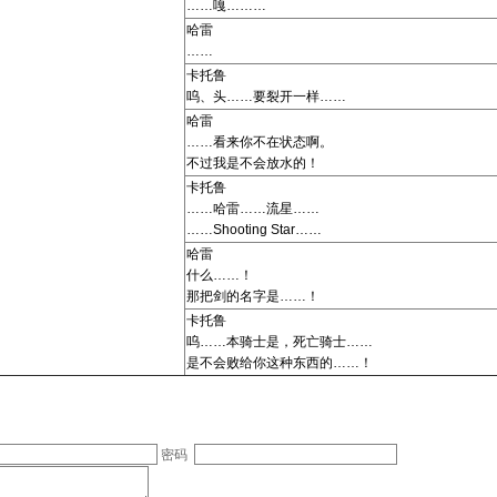
……嘎………
哈雷
……
卡托鲁
呜、头……要裂开一样……
哈雷
……看来你不在状态啊。
不过我是不会放水的！
卡托鲁
……哈雷……流星……
……Shooting Star……
哈雷
什么……！
那把剑的名字是……！
卡托鲁
呜……本骑士是，死亡骑士……
是不会败给你这种东西的……！
密码