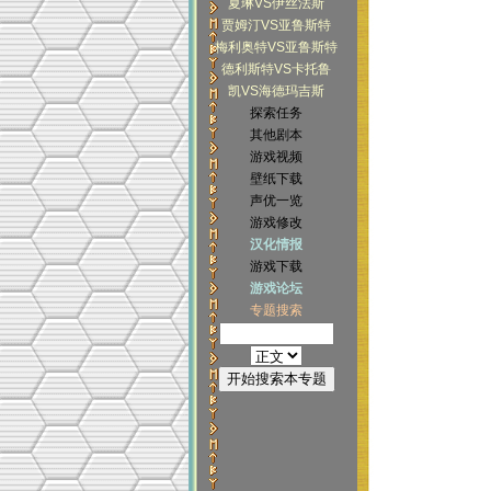
夏琳VS伊丝法斯
贾姆汀VS亚鲁斯特
梅利奥特VS亚鲁斯特
德利斯特VS卡托鲁
凯VS海德玛吉斯
探索任务
其他剧本
游戏视频
壁纸下载
声优一览
游戏修改
汉化情报
游戏下载
游戏论坛
专题搜索