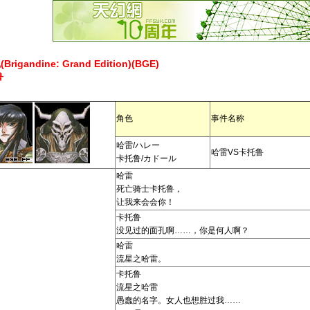
gandine: Grand Edition)(BGE)
鲁
角色
事件名称
哈雷/ハレー
哈雷VS卡托鲁
卡托鲁/カドール
哈雷
死亡骑士卡托鲁，
让我来会会你！
卡托鲁
没见过的面孔啊……，你是何人啊？
哈雷
流星之哈雷。
卡托鲁
流星之哈雷
愚蠢的名字。女人也想胜过我……