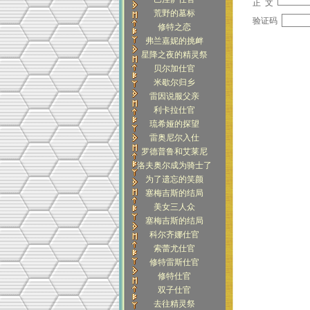
正 文
荒野的墓标
验证码
修特之恋
弗兰嘉妮的挑衅
星降之夜的精灵祭
贝尔加仕官
米歇尔归乡
雷因说服父亲
利卡拉仕官
琉希娅的探望
雷奥尼尔入仕
罗德普鲁和艾莱尼
洛夫奥尔成为骑士了
为了遗忘的笑颜
塞梅吉斯的结局
美女三人众
塞梅吉斯的结局
科尔齐娜仕官
索蕾尤仕官
修特雷斯仕官
修特仕官
双子仕官
去往精灵祭