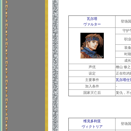
瓦尔塔
登场
ヴァルター
守护
职
装
时
成
声优
檜山 修之
设定
正在吃鸡
主要事件
瓦尔塔仕
加入条件
-
国家灭亡后
复仇，不
维克多利亚
登场
ヴィクトリア