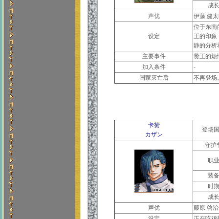
成
声优
伊藤 健
位于东南
设定
王的印象
静的分析
主要事件
贤王的烦
加入条件
-
国家灭亡后
不再登场
卡赞
登场
カザン
守护
职
装
时
成
声优
藤原 啓治
设定
正在吃鸡