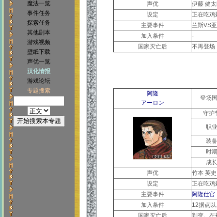
魔法一览
声优
伊藤 健
事件任务
设定
正在吃鸡
探索任务
主要事件
兰斯VS
其他剧本
加入条件
-
游戏视频
国家灭亡后
不再登场
壁纸下载
声优一览
汉化情报
游戏论坛
专题搜索
阿隆
登场
アーロン
守护
职
装
时
成
声优
竹本 英史
设定
正在吃鸡
主要事件
阿隆仕官
加入条件
12据点
国家灭亡后
判变。在