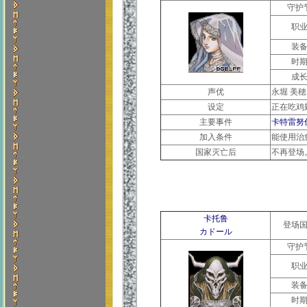
守护
职
装
时
成
声优
永堀 美穂
设定
正在吃鸡
主要事件
卡特雷努
加入条件
能使用治
国家灭亡后
不再登场
卡托鲁
登场
カドール
守护
职
装
时