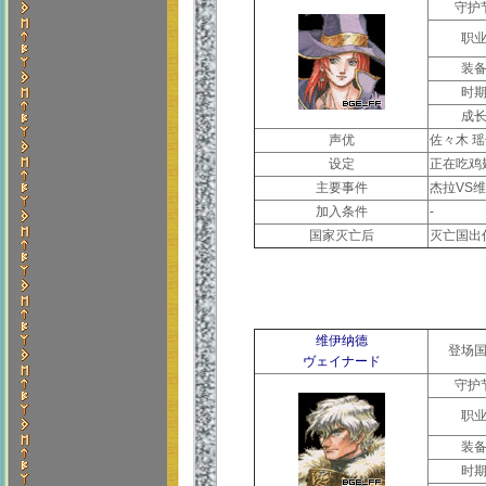
守护
职
装
时
成
声优
佐々木 
设定
正在吃鸡
主要事件
杰拉VS
加入条件
-
国家灭亡后
灭亡国出
维伊纳德
登场
ヴェイナード
守护
职
装
时