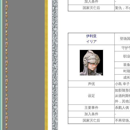
加入条件
-
国家灭亡后
复仇，不
伊利亚
登场
イリア
守护
职
装
时
成
声优
小島 幸子
如影随形
设定
从德利斯
外，其他
主要事件
杀戮人偶
加入条件
-
国家灭亡后
不再登场