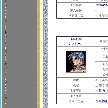
主要事件
希拉哈V
加入条件
-
国家灭亡后
在没有希
卡斯托尔
登场
カストール
守护
职
装
时
成
声优
石川 英郎
设定
正在吃鸡
主要事件
卡斯托尔
加入条件
-
国家灭亡后
在有
里格