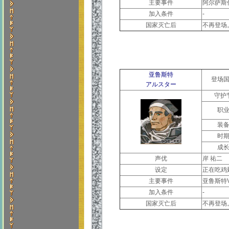
主要事件
阿尔萨斯
加入条件
-
国家灭亡后
不再登场
亚鲁斯特
登场
アルスター
守护
职
装
时
成
声优
岸 祐二
设定
正在吃鸡
主要事件
亚鲁斯特
加入条件
-
国家灭亡后
不再登场