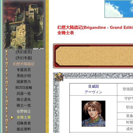
幻想大陆战记(Brigandine - Grand Editi
全骑士表
[天幻首页]
[天幻专题]
幻想大陆战记
专题首页
系统介绍
国家势力
亚威因
BOSS攻略
登场
アーヴィン
武器一览
守护
骑士进化
骑士一览
职
在野骑士
装
全骑士表
时
召唤兽表
成
据点资料