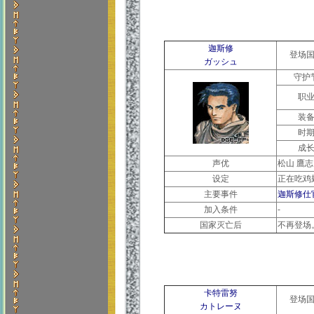
迦斯修
登场
ガッシュ
守护
职
装
时
成
声优
松山 鷹志
设定
正在吃鸡
主要事件
迦斯修仕
加入条件
-
国家灭亡后
不再登场
卡特雷努
登场
カトレーヌ