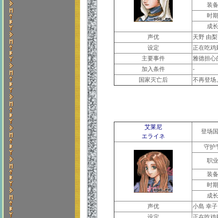
装
时
成
声优
天野 由梨
设定
正在吃鸡
主要事件
雅德担心
加入条件
-
国家灭亡后
不再登场
艾莱尼
登场
エライネ
守护
职
装
时
成
声优
小島 幸子
设定
正在吃鸡